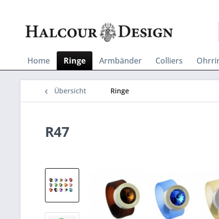
Home
Ringe
Armbänder
Colliers
Ohrri
Übersicht
Ringe
R47