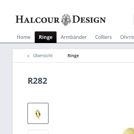
Home
Ringe
Armbänder
Colliers
Ohrri
Übersicht
Ringe
R282