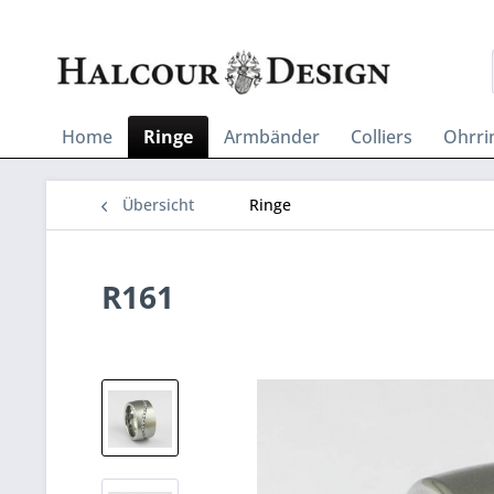
Home
Ringe
Armbänder
Colliers
Ohrri
Übersicht
Ringe
R161